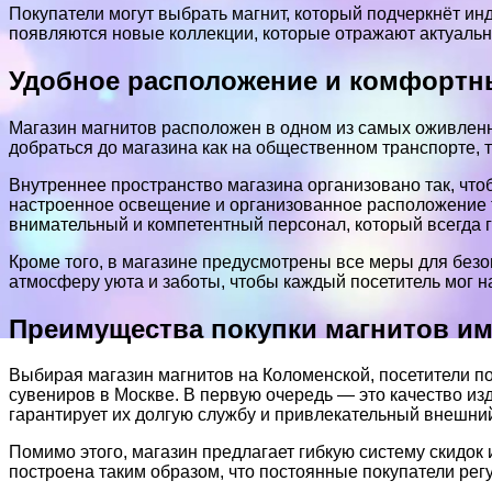
Покупатели могут выбрать магнит, который подчеркнёт ин
появляются новые коллекции, которые отражают актуаль
Удобное расположение и комфортны
Магазин магнитов расположен в одном из самых оживленн
добраться до магазина как на общественном транспорте, 
Внутреннее пространство магазина организовано так, чт
настроенное освещение и организованное расположение 
внимательный и компетентный персонал, который всегда г
Кроме того, в магазине предусмотрены все меры для без
атмосферу уюта и заботы, чтобы каждый посетитель мог н
Преимущества покупки магнитов им
Выбирая магазин магнитов на Коломенской, посетители п
сувениров в Москве. В первую очередь — это качество из
гарантирует их долгую службу и привлекательный внешний
Помимо этого, магазин предлагает гибкую систему скидо
построена таким образом, что постоянные покупатели ре