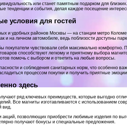
дивидуальность или станет памятным подарком для близких.
ные тенденции и события, делая каждое посещение интере
е условия для гостей
ых и удобных районов Москвы — на станции метро Коломенс
так и на личном автомобиле, ведь поблизости доступны пар
обы покупатели чувствовали себя максимально комфортно. 
товаров способствуют легкому и приятному выбора магни
отов помочь с выбором и ответить на любые вопросы.
опасности и соблюдения санитарных норм, что особенно в
асладиться процессом покупки и получить приятные эмоции
енно здесь
олучают ряд ключевых преимуществ, которые выгодно отлич
делий. Все магниты изготавливаются с использованием сов
 вид.
к и акций, позволяющих приобрести любимые изделия по вы
гулярно получают бонусы и специальные предложения.