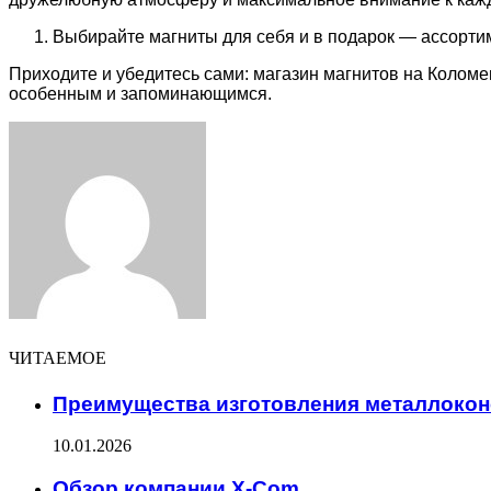
Выбирайте магниты для себя и в подарок — ассорти
Приходите и убедитесь сами: магазин магнитов на Коломен
особенным и запоминающимся.
Facebook
Twitter
LinkedIn
Tumblr
Pinterest
Reddit
VKontakte
Odnoklassniki
Skype
WhatsApp
Telegram
Viber
Share
Print
via
Email
ЧИТАЕМОЕ
Преимущества изготовления металлоконс
10.01.2026
Обзор компании X-Com