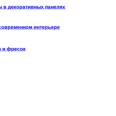
ы в декоративных панелях
современном интерьере
 и фресок