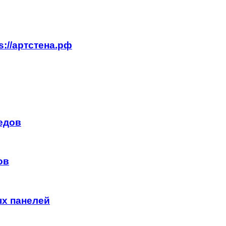
://артстена.рф
едов
ов
х панелей