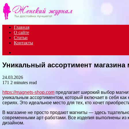
Menu
Главная
О сайте
Статьи
Контакты
Search
for
Уникальный ассортимент магазина 
24.03.2026
171
2 minutes read
https://magnets-shop.com
предлагает широкий выбор магнит
уникальным ассортиментом, который включает в себя как
сериях. Это идеальное место для тех, кто хочет приобрес
В магазине не просто продают магниты — здесь тщательн
современными арт-работами. Все изделия выполнены из 
дизайном.